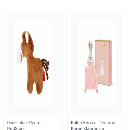
Retourneren
14 dagen bedenktijd
Retourneren via PostNL of in de winkel
Rammelaar Paard,
Kaloo Kdoux – Doudou
RedStars
Konijn Klaproosje