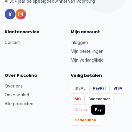
Al 30+ jaar dé speelgoedwinkel van Voorburg
Klantenservice
Mijn account
Contact
Inloggen
Mijn bestellingen
Mijn verlanglijstje
Over Piccolino
Veilig betalen
Over ons
iDEAL
PayPal
VISA
Onze winkel
MC
Bancontact
Alle producten
Klarna
Pay
Cadeaubon