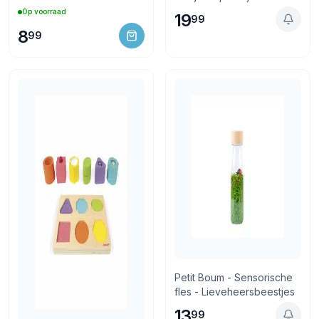
Op voorraad
19
99
8
99
Petit Boum - Sensorische
fles - Lieveheersbeestjes
13
99