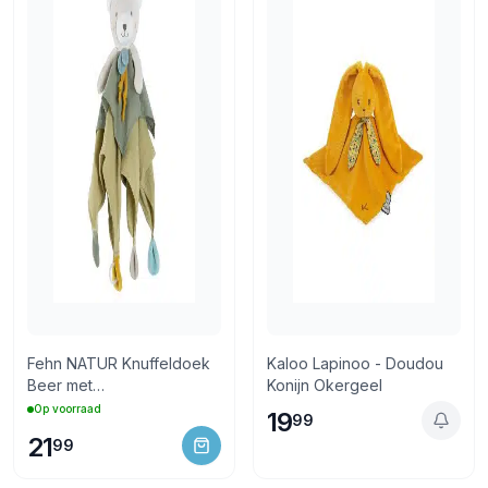
Fehn NATUR Knuffeldoek
Kaloo Lapinoo - Doudou
Beer met
Konijn Okergeel
fopspeenbevestiging
Op voorraad
19
99
21
99