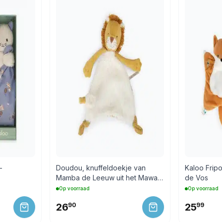
–
Doudou, knuffeldoekje van
Kaloo Frip
Mamba de Leeuw uit het Mawa-
de Vos
bos.
Op voorraad
Op voorraad
26
90
25
99