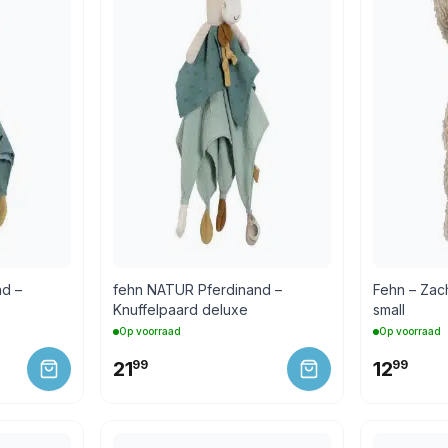
d –
fehn NATUR Pferdinand –
Fehn – Zach
Knuffelpaard deluxe
small
Op voorraad
Op voorraad
21
99
12
99