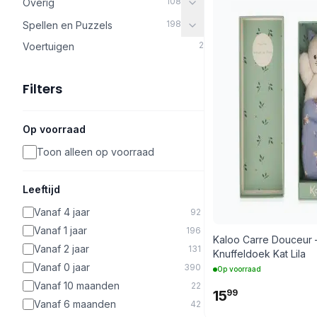
108
Overig
198
Spellen en Puzzels
2
Voertuigen
Filters
Op voorraad
Toon alleen op voorraad
Leeftijd
Vanaf 4 jaar
92
Vanaf 1 jaar
196
Kaloo Carre Douceur 
Vanaf 2 jaar
131
Knuffeldoek Kat Lila
Vanaf 0 jaar
390
Op voorraad
Vanaf 10 maanden
22
15
99
Vanaf 6 maanden
42