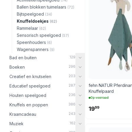
(74)
Ballen blokken tuimelaars
(72)
Bijtspeelgoed
(34)
Knuffeldoekjes
(62)
Rammelaar
(62)
Sensorisch speelgoed
(57)
Speenhouders
(6)
Wagenspanners
(9)
129
Bad en buiten
296
Boeken
203
Creatief en knutselen
fehn NATUR Pferdinan
287
Educatief speelgoed
Knuffelpaard
236
Houten speelgoed
Op voorraad
386
Knuffels en poppen
19
99
243
Kraamcadeau
162
Muziek