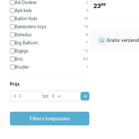
Zwart
31
Ad Donker
2
23
99
Paars
19
Apli kids
3
Terracotta
8
Ballon Kids
19
Turquoise
2
Bambolino toys
13
Goud
2
Beleduc
8
Gratis verzen
Brons
1
Big Balloon
7
Zilver
1
Bigjigs
12
Bruins
1
Brio
86
Bruder
1
BS Toys
1
Christofoor
16
Prijs
Classic world
10
€
tot
€
Clavis
14
Cloud-B
9
Corolle
33
Filters toepassen
DAS
2
De Vier Windstreken
1