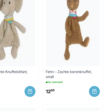
te Knuffelolifant,
Fehn – Zachte berenknuffel,
small
Op voorraad
12
99