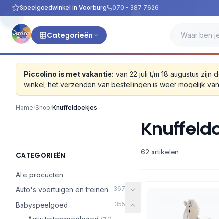
Speelgoedwinkel in Voorburg
070 - 387 7626
Categorieën
Piccolino is met vakantie:
van 22 juli t/m 18 augustus zi
winkel; het verzenden van bestellingen is weer mogelijk v
Home
/
Shop
/
Knuffeldoekjes
Knuffeld
62 artikelen
CATEGORIEËN
Alle producten
367
Auto's voertuigen en treinen
355
Babyspeelgoed
Activiteitenspeelgoed