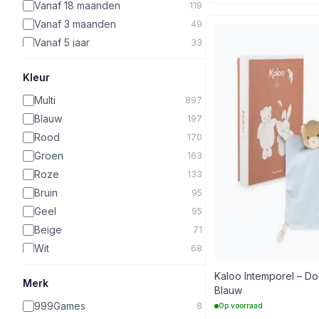
Vanaf 18 maanden
119
Vanaf 3 maanden
49
Vanaf 5 jaar
33
Vanaf 10 jaar
2
Kleur
Vanaf 6 jaar
65
Vanaf 8 jaar
21
Multi
897
Vanaf 3 jaar
809
Blauw
197
Vanaf 7 jaar
11
Rood
170
Groen
163
Roze
133
Bruin
95
Geel
95
Beige
71
Wit
68
Naturel
55
Kaloo Intemporel – D
Merk
Oranje
40
Blauw
Grijs
39
999Games
8
Op voorraad