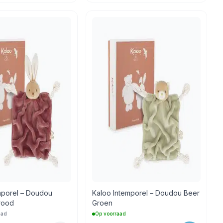
mporel – Doudou
Kaloo Intemporel – Doudou Beer
nrood
Groen
aad
Op voorraad