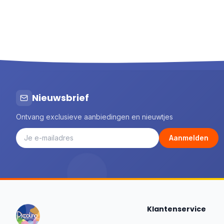
Donker
6
Egmont toys
80
Eichhorn
3
Engelhart
20
Fehn
50
Feuchtmann
1
Folkmanis® Puppets
3
Goki
51
Nieuwsbrief
Goliath
1
Ontvang exclusieve aanbiedingen en nieuwtjes
Gottmer
37
Haba
6
Aanmelden
Happy Horse
44
Het Muizenhuis
87
Identity Games
7
Image Books
14
Jabadabado
2
Klantenservice
Janod
147
Jellycat
58