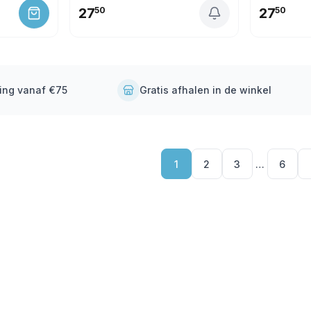
27
50
27
50
ding vanaf €75
Gratis afhalen in de winkel
1
2
3
…
6