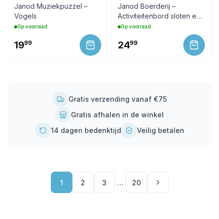
Janod Muziekpuzzel –
Janod Boerderij –
Vogels
Activiteitenbord sloten en
grendels
Op voorraad
Op voorraad
19
99
24
99
Gratis verzending vanaf €75
Gratis afhalen in de winkel
14 dagen bedenktijd
Veilig betalen
1
2
3
…
20