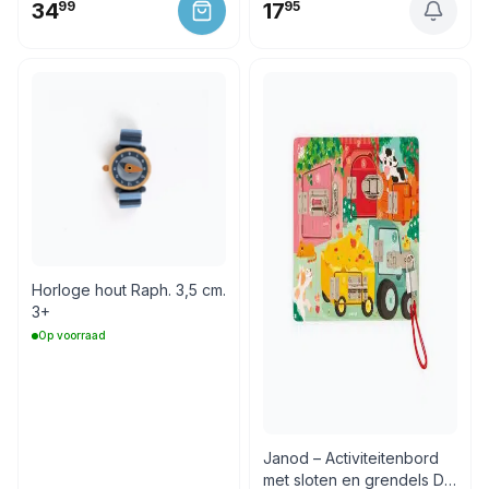
34
99
17
95
Horloge hout Raph. 3,5 cm.
3+
Op voorraad
Janod – Activiteitenbord
met sloten en grendels De