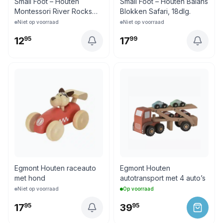
Small Foot – Houten
Small Foot – Houten Balans
Montessori River Rocks
Blokken Safari, 18dlg.
Evenwichtsspel FSC
Niet op voorraad
Niet op voorraad
12
95
17
99
Egmont Houten raceauto
Egmont Houten
met hond
autotransport met 4 auto’s
Niet op voorraad
Op voorraad
17
95
39
95