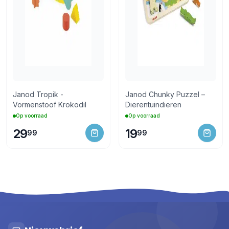
Janod Tropik -
Janod Chunky Puzzel –
Vormenstoof Krokodil
Dierentuindieren
Op voorraad
Op voorraad
29
19
99
99