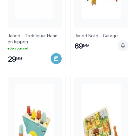
Janod – Trekfiguur Haan
Janod Bolid – Garage
en kippen
69
99
Op voorraad
29
99