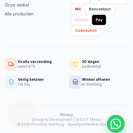
Onze winkel
MC
Bancontact
Alle producten
Klarna
Pay
Cadeaubon
Gratis verzending
30 dagen
vanaf €75
bedenktijd
Veilig betalen
Winkel afhalen
via SSL
in Voorburg
Privacy
Design & Development |
SHOUT Media
Heeft u hulp nodig?
© 2026 Piccolino Voorburg - Speelgoedwinkel Voorburg