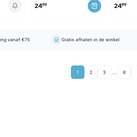
24
99
24
99
ding vanaf €75
Gratis afhalen in de winkel
1
2
3
…
8