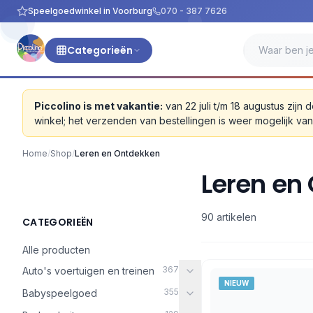
Speelgoedwinkel in Voorburg
070 - 387 7626
Categorieën
Piccolino is met vakantie:
van 22 juli t/m 18 augustus zi
winkel; het verzenden van bestellingen is weer mogelijk v
Home
/
Shop
/
Leren en Ontdekken
Leren en
90 artikelen
CATEGORIEËN
Alle producten
367
Auto's voertuigen en treinen
NIEUW
355
Babyspeelgoed