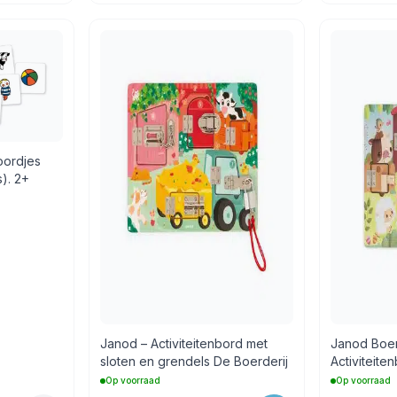
oordjes
). 2+
Janod – Activiteitenbord met
Janod Boer
sloten en grendels De Boerderij
Activiteite
grendels
Op voorraad
Op voorraad