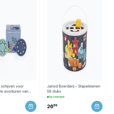
 schijven voor
Janod Boerderij – Stapelstenen
 De avonturen van
56 stuks
Op voorraad
26
99