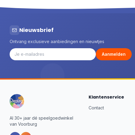
Fehn
50
Feuchtmann
1
Folkmanis® Puppets
3
Goki
51
Nieuwsbrief
Goliath
1
Ontvang exclusieve aanbiedingen en nieuwtjes
Gottmer
37
Haba
6
Aanmelden
Happy Horse
44
Het Muizenhuis
87
Identity Games
7
Image Books
14
Jabadabado
2
Klantenservice
Janod
147
Jellycat
58
Contact
Johntoy
6
Al 30+ jaar dé speelgoedwinkel
Joueco
2
van Voorburg
JuegaConmigo
12