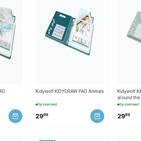
PAD
Kidywolf KIDYDRAW PAD Animals
Kidywolf 
around the
Op voorraad
Op voorraad
29
99
29
99