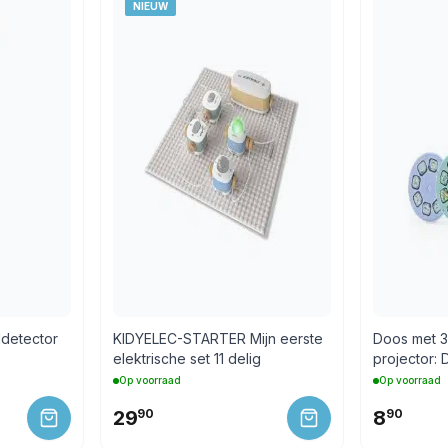
NIEUW
detector
KIDYELEC-STARTER Mijn eerste
Doos met 3
elektrische set 11 delig
projector:
Paulie
Op voorraad
Op voorraad
29
90
8
90