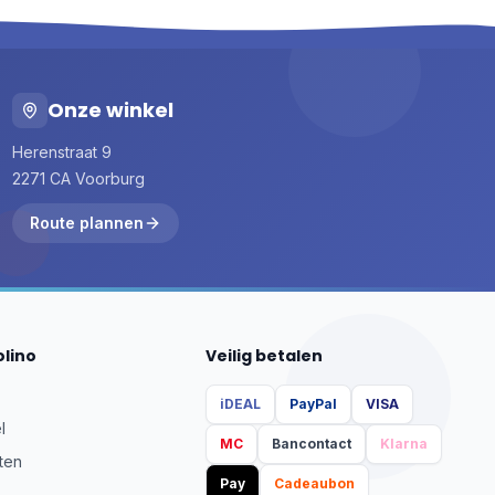
Onze winkel
Herenstraat 9
2271 CA Voorburg
Route plannen
olino
Veilig betalen
iDEAL
PayPal
VISA
l
MC
Bancontact
Klarna
ten
Pay
Cadeaubon