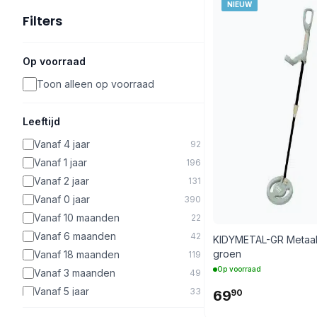
NIEUW
Filters
Op voorraad
Toon alleen op voorraad
Leeftijd
Vanaf 4 jaar
92
Vanaf 1 jaar
196
Vanaf 2 jaar
131
Vanaf 0 jaar
390
Vanaf 10 maanden
22
Vanaf 6 maanden
42
KIDYMETAL-GR Metaal
groen
Vanaf 18 maanden
119
Op voorraad
Vanaf 3 maanden
49
Vanaf 5 jaar
33
69
90
Vanaf 10 jaar
2