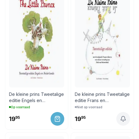
De kleine prins Tweetalige
De kleine prins Tweetalige
editie Engels en
editie Frans en
Nederlands
Nederlands
Op voorraad
Niet op voorraad
19
95
19
95