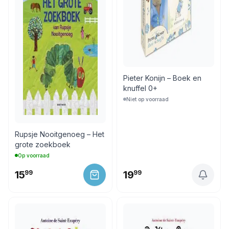
Pieter Konijn – Boek en
knuffel 0+
Niet op voorraad
Rupsje Nooitgenoeg – Het
grote zoekboek
Op voorraad
15
99
19
99