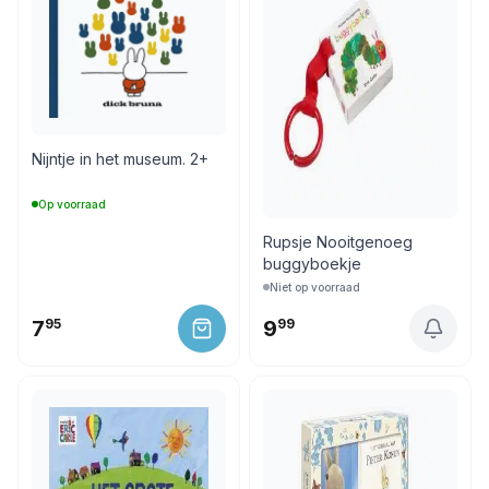
Nijntje in het museum. 2+
Op voorraad
Rupsje Nooitgenoeg
buggyboekje
Niet op voorraad
7
95
9
99