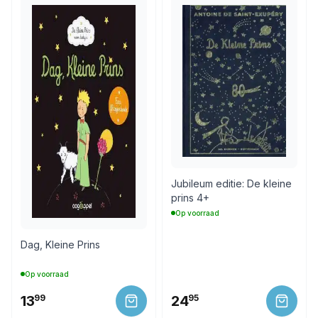
Jubileum editie: De kleine
prins 4+
Op voorraad
Dag, Kleine Prins
Op voorraad
13
99
24
95