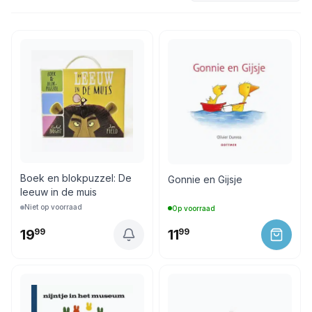
Boek en blokpuzzel: De
Gonnie en Gijsje
leeuw in de muis
Niet op voorraad
Op voorraad
19
99
11
99