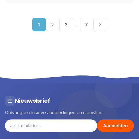
1
2
3
…
7
Nieuwsbrief
Ontvang exclusieve aanbiedingen en nieuwtjes
Aanmelden