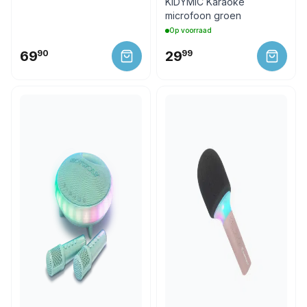
KIDYMIC Karaoke
microfoon groen
Op voorraad
69
90
29
99