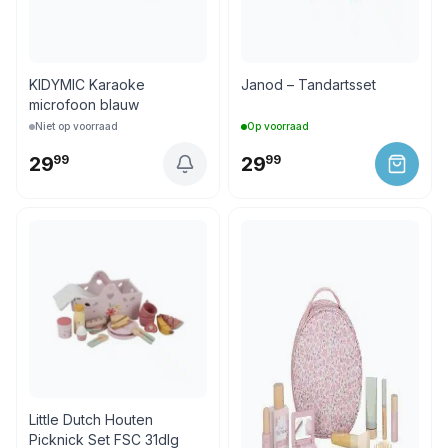
KIDYMIC Karaoke
Janod – Tandartsset
microfoon blauw
Niet op voorraad
Op voorraad
29
99
29
99
Little Dutch Houten
Picknick Set FSC 31dlg