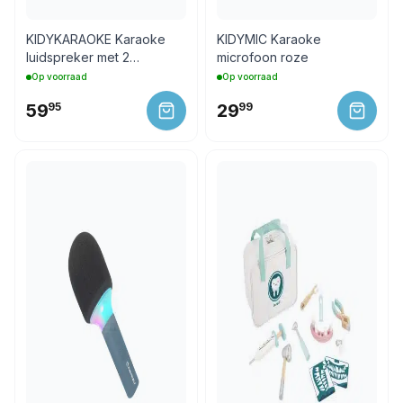
KIDYKARAOKE Karaoke
KIDYMIC Karaoke
luidspreker met 2
microfoon roze
microfoons
Op voorraad
Op voorraad
59
95
29
99