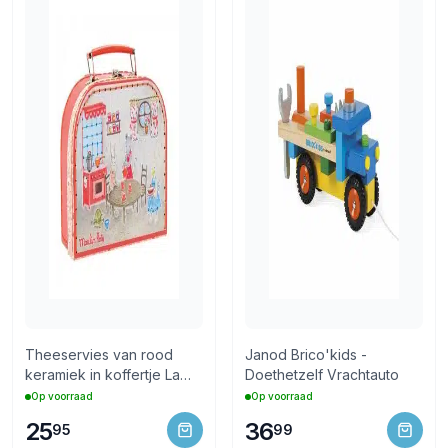
Theeservies van rood
Janod Brico'kids -
keramiek in koffertje La
Doethetzelf Vrachtauto
Grande Famille
Op voorraad
Op voorraad
25
36
95
99