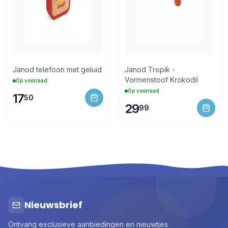
Janod telefoon met geluid
Janod Tropik -
Vormenstoof Krokodil
Op voorraad
Op voorraad
17
50
29
99
Nieuwsbrief
Ontvang exclusieve aanbiedingen en nieuwtjes