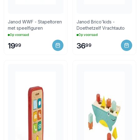
Janod WWF - Stapeltoren
Janod Brico'kids -
met speelfiguren
Doethetzelf Vrachtauto
Op voorraad
Op voorraad
19
36
99
99