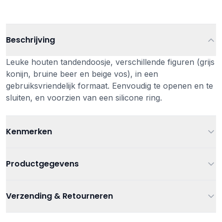
Beschrijving
Leuke houten tandendoosje, verschillende figuren (grijs
konijn, bruine beer en beige vos), in een
gebruiksvriendelijk formaat. Eenvoudig te openen en te
sluiten, en voorzien van een silicone ring.
Kenmerken
Afbeelding
8969918
Productgegevens
Leeftijd
Vanaf 5 jaar
Artikelnummer
4895029699184
Verzending & Retourneren
Kleur
Beige, Bruin, Grijs
Decoratie
,
Houten speelgoed
,
Verzending
Categorieën