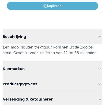
Kopieren
Beschrijving
Een mooi houten trekfiguur konijnen uit de Zigolos
serie. Geschikt voor kinderen van 12 tot 36 maanden.
Kenmerken
Leeftijd
Vanaf 1 jaar
Productgegevens
Kleur
Multi
Artikelnummer
3700217382070
Verzending & Retourneren
Afmetingen
18.00 x 18.00 x 10.50 cm