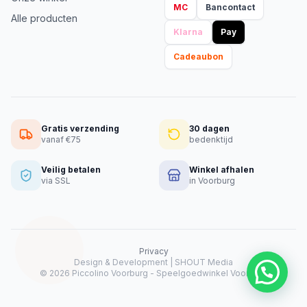
MC
Bancontact
Alle producten
Klarna
Pay
Cadeaubon
Gratis verzending
30 dagen
vanaf €75
bedenktijd
Veilig betalen
Winkel afhalen
via SSL
in Voorburg
Privacy
Design & Development |
SHOUT Media
Heeft u hulp nodig?
© 2026 Piccolino Voorburg - Speelgoedwinkel Voorburg