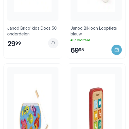
Janod Brico'kids Doos 50
Janod Bikloon Loopfiets
onderdelen
blauw
Op voorraad
29
99
69
95