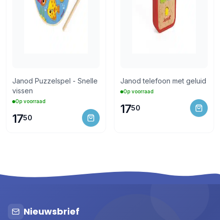
Janod Puzzelspel - Snelle
Janod telefoon met geluid
vissen
Op voorraad
Op voorraad
17
50
17
50
Nieuwsbrief