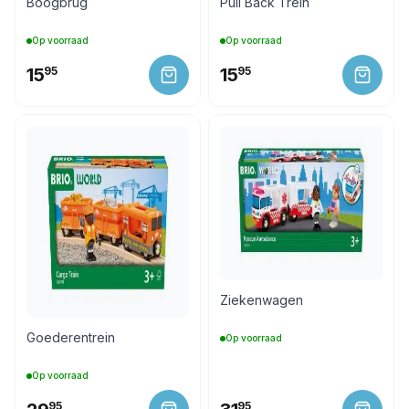
Boogbrug
Pull Back Trein
Op voorraad
Op voorraad
15
95
15
95
Ziekenwagen
Goederentrein
Op voorraad
Op voorraad
95
95