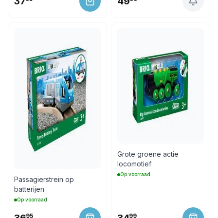
37
49
Grote groene actie
locomotief
Op voorraad
Passagierstrein op
batterijen
Op voorraad
95
99