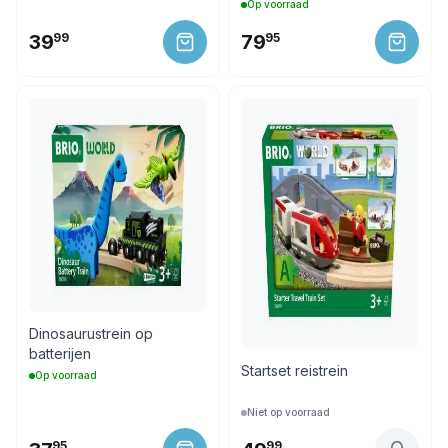
Op voorraad
39
99
79
95
Dinosaurustrein op
batterijen
Startset reistrein
Op voorraad
Niet op voorraad
95
99