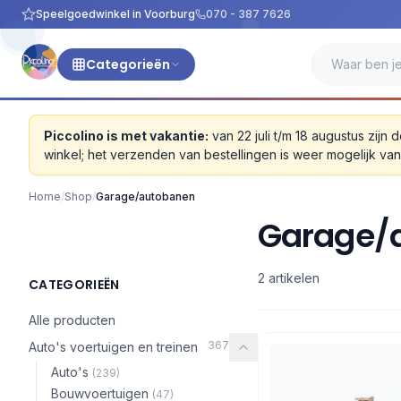
Speelgoedwinkel in Voorburg
070 - 387 7626
Categorieën
Piccolino is met vakantie:
van 22 juli t/m 18 augustus zi
winkel; het verzenden van bestellingen is weer mogelijk v
Home
/
Shop
/
Garage/autobanen
Garage/
2 artikelen
CATEGORIEËN
Alle producten
367
Auto's voertuigen en treinen
Auto's
(239)
Bouwvoertuigen
(47)