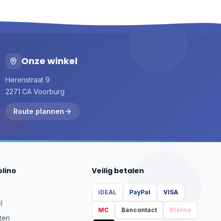
Onze winkel
Herenstraat 9
2271 CA Voorburg
Route plannen
olino
Veilig betalen
iDEAL
PayPal
VISA
l
MC
Bancontact
Klarna
ten