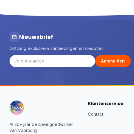
Engelhart
20
Fehn
50
Feuchtmann
1
Folkmanis® Puppets
3
Goki
51
Nieuwsbrief
Goliath
1
Ontvang exclusieve aanbiedingen en nieuwtjes
Gottmer
37
Haba
6
Aanmelden
Happy Horse
44
Het Muizenhuis
87
Identity Games
7
Image Books
14
Jabadabado
2
Klantenservice
Janod
147
Jellycat
58
Contact
Johntoy
6
Al 30+ jaar dé speelgoedwinkel
Joueco
2
van Voorburg