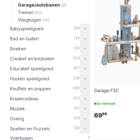
Garage/autobanen
(2)
Treinen
(62)
Vliegtuigen
(16)
355
Babyspeelgoed
129
Bad en buiten
296
Boeken
203
Creatief en knutselen
287
Educatief speelgoed
236
Houten speelgoed
386
Knuffels en poppen
Garage FSC
243
Kraamcadeau
Op voorraad
162
Muziek
69
99
108
Overig
198
Spellen en Puzzels
2
Voertuigen