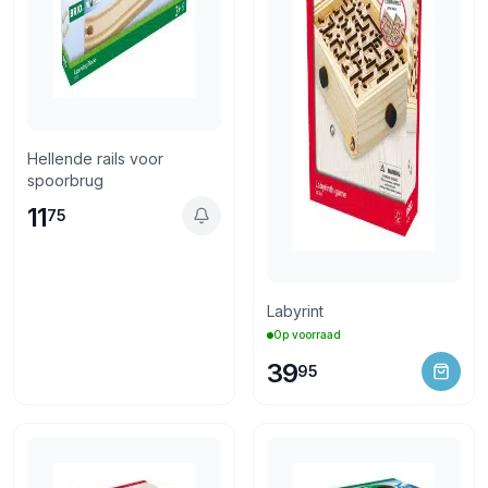
Hellende rails voor
spoorbrug
11
75
Labyrint
Op voorraad
39
95