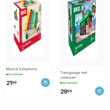
Musical Xylophone
Treingarage met
Op voorraad
roldeuren
21
99
Op voorraad
29
99