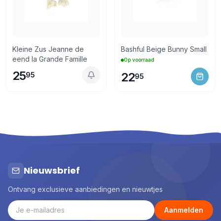
Kleine Zus Jeanne de
Bashful Beige Bunny Small
eend la Grande Famille
Op voorraad
25
22
95
95
Nieuwsbrief
Ontvang exclusieve aanbiedingen en nieuwtjes
Aanmelden