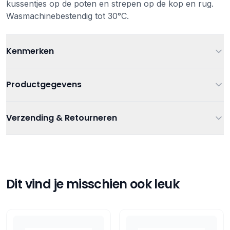
kussentjes op de poten en strepen op de kop en rug.
Wasmachinebestendig tot 30°C.
Kenmerken
Leeftijd
Vanaf 0 jaar
Productgegevens
Kleur
Oranje
Artikelnummer
8711811083022
Verzending & Retourneren
Polyester pluche. Vulling: 100% Recycled
Materiaal
Categorieën
polyester
Knuffels
,
Knuffels en poppen
Verzending
Gratis verzending bij bestellingen vanaf €75
Afmetingen
Tags
14 cm
Happy Horse
Verzending binnen 1-3 werkdagen
Gratis afhalen in onze winkel
Dit vind je misschien ook leuk
Retourneren
14 dagen bedenktijd
Retourneren via PostNL of in de winkel