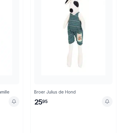
mille
Broer Julius de Hond
25
95