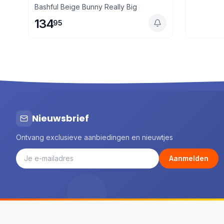
Bashful Beige Bunny Really Big
134
95
Nieuwsbrief
Ontvang exclusieve aanbiedingen en nieuwtjes
Aanmelden