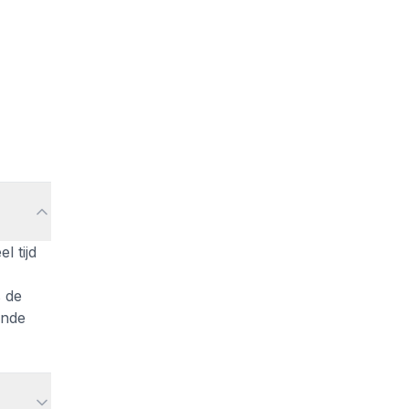
l tijd
s de
ende