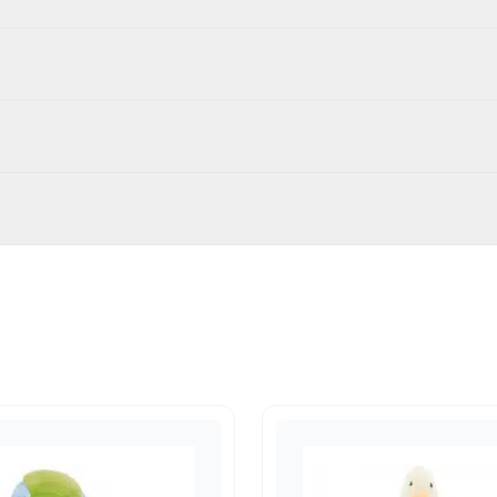
m
84
fels en poppen