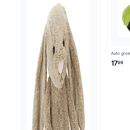
Auto groe
17
99