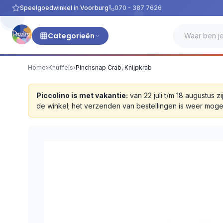
Speelgoedwinkel in Voorburg
070 - 387 7626
Categorieën
Home
›
Knuffels
›
Pinchsnap Crab, Knijpkrab
Piccolino is met vakantie:
van 22 juli t/m 18 augustus
de winkel; het verzenden van bestellingen is weer moge