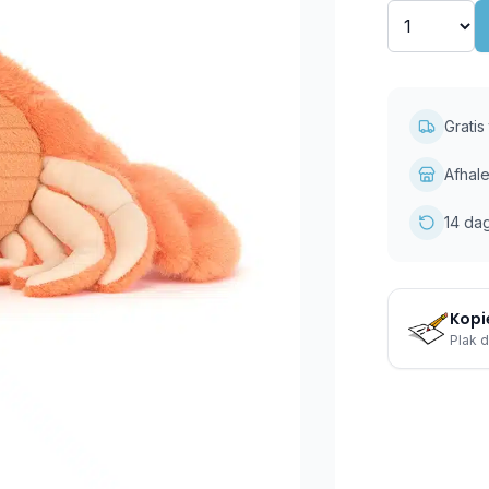
Grati
Afhale
14 da
Kopie
Plak d