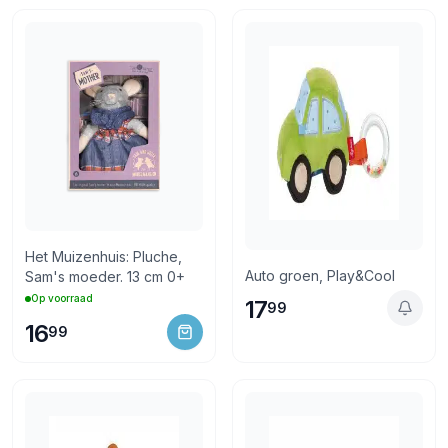
14 dagen bedenktijd
Retourneren via PostNL of in de winkel
Het Muizenhuis: Pluche,
Auto groen, Play&Cool
Sam's moeder. 13 cm 0+
Op voorraad
17
99
16
99