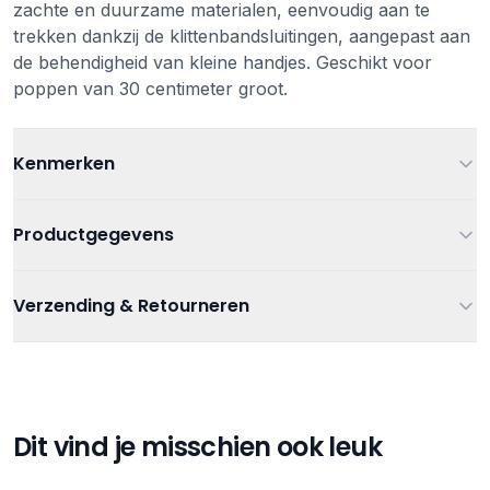
zachte en duurzame materialen, eenvoudig aan te
trekken dankzij de klittenbandsluitingen, aangepast aan
de behendigheid van kleine handjes. Geschikt voor
poppen van 30 centimeter groot.
Kenmerken
Leeftijd
Vanaf 18 maanden
Productgegevens
Kleur
Roze
Artikelnummer
4062013111070
Verzending & Retourneren
Materiaal
polyester
Categorieën
Knuffels en poppen
,
Poppen
Verzending
Afmeting
36 x 22 cm
Gratis verzending bij bestellingen vanaf €75
Tags
Corolle
Verzending binnen 1-3 werkdagen
Gratis afhalen in onze winkel
Dit vind je misschien ook leuk
Retourneren