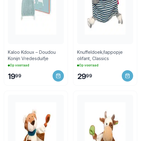
Kaloo Kdoux – Doudou
Knuffeldoek/lappopje
Konijn Vredesduifje
olifant, Classics
Op voorraad
Op voorraad
19
29
99
99