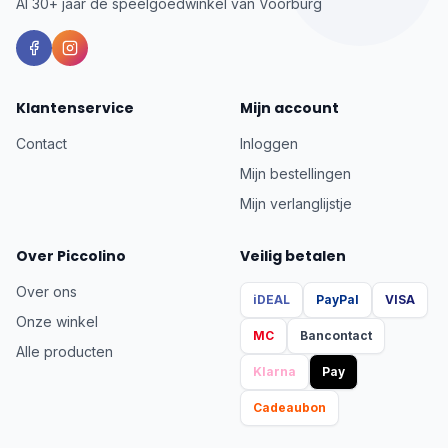
Al 30+ jaar dé speelgoedwinkel van Voorburg
Klantenservice
Mijn account
Contact
Inloggen
Mijn bestellingen
Mijn verlanglijstje
Over Piccolino
Veilig betalen
Over ons
iDEAL
PayPal
VISA
Onze winkel
MC
Bancontact
Alle producten
Klarna
Pay
Cadeaubon