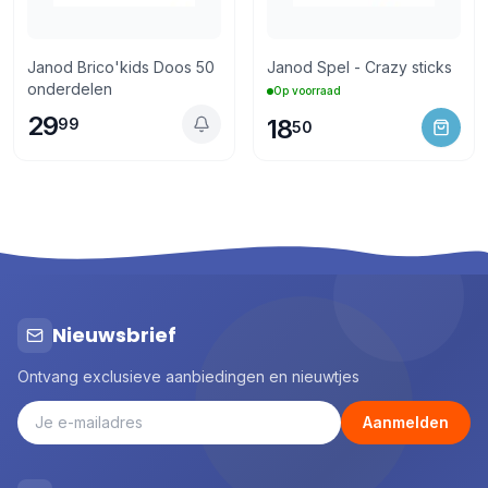
Janod Brico'kids Doos 50
Janod Spel - Crazy sticks
onderdelen
Op voorraad
29
18
99
50
Nieuwsbrief
Ontvang exclusieve aanbiedingen en nieuwtjes
Aanmelden