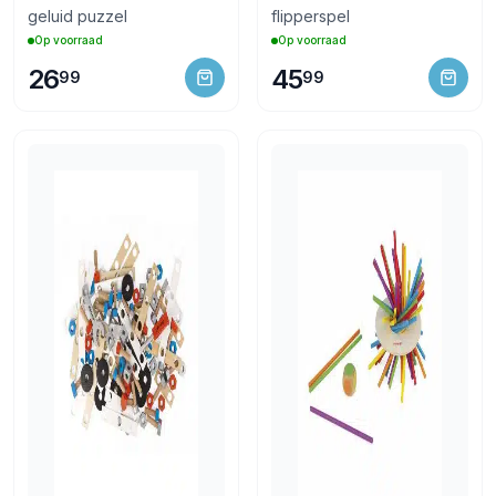
geluid puzzel
flipperspel
Op voorraad
Op voorraad
26
45
99
99