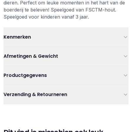
dieren. Perfect om leuke momenten in het hart van de
boerderij te beleven! Speelgoed van FSCTM-hout.
Speelgoed voor kinderen vanaf 3 jaar.
Kenmerken
Leeftijd
Vanaf 3 jaar
Afmetingen & Gewicht
Kleur
Multi
Gewicht
0.800 kg
Productgegevens
Materiaal
FSCTM-hout
Artikelnummer
3700217371197
Afmetingen
34.60 cm x 2.80 cm x 24.80 cm
Verzending & Retourneren
Educatief speelgoed
,
Houten speelgoed
,
Verzending
Categorieën
Houten Spellen en Puzzels
,
Leren en
Gratis verzending bij bestellingen vanaf €75
Ontdekken
Verzending binnen 1-3 werkdagen
Gratis afhalen in onze winkel
Tags
Janod