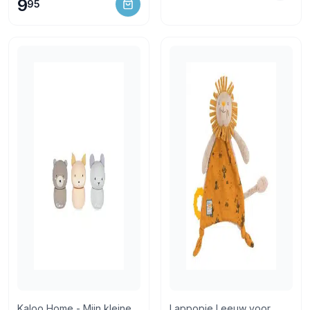
9
95
Kaloo Home - Mijn kleine
Lappopje Leeuw voor