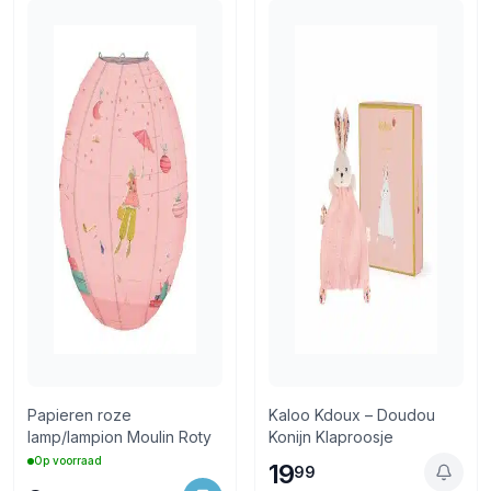
Retourneren via PostNL of in de winkel
Papieren roze
Kaloo Kdoux – Doudou
lamp/lampion Moulin Roty
Konijn Klaproosje
Op voorraad
19
99