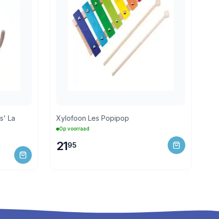
s' La
Xylofoon Les Popipop
Op voorraad
21
95