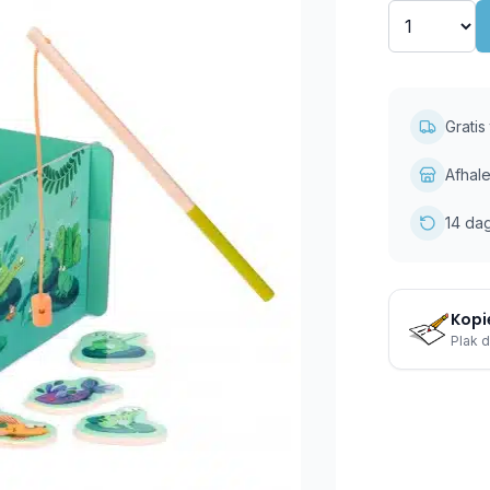
Grati
Afhale
14 da
Kopie
Plak d