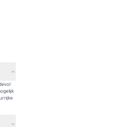
devol
ogelijk
rrijke