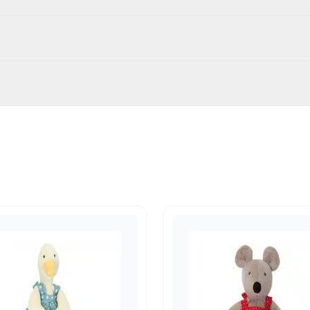
873
 katoen, kunststof ABS
len en Puzzels
0