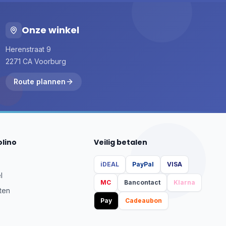
Onze winkel
Herenstraat 9
2271 CA Voorburg
Route plannen
olino
Veilig betalen
iDEAL
PayPal
VISA
l
MC
Bancontact
Klarna
ten
Pay
Cadeaubon