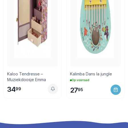
Kaloo Tendresse –
Kalimba Dans la jungle
Muziekdoosje Emma
Op voorraad
34
27
99
95