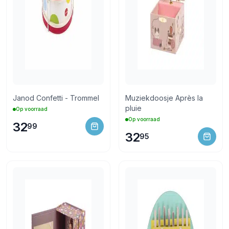
Janod Confetti - Trommel
Muziekdoosje Après la
pluie
Op voorraad
Op voorraad
32
99
32
95