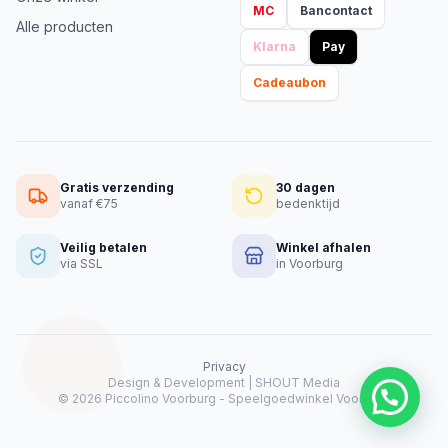
MC
Bancontact
Alle producten
Klarna
Pay
Cadeaubon
Gratis verzending
30 dagen
vanaf €75
bedenktijd
Veilig betalen
Winkel afhalen
via SSL
in Voorburg
Privacy
Design & Development |
SHOUT Media
Heeft u hulp nodig?
© 2026 Piccolino Voorburg - Speelgoedwinkel Voorburg