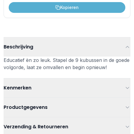
Kopieren
Beschrijving
Educatief èn zo leuk. Stapel de 9 kubussen in de goede
volgorde, laat ze omvallen en begin opnieuw!
Kenmerken
Leeftijd
Vanaf 3 jaar
Productgegevens
Kleur
Multi
Artikelnummer
5420023040770
Verzending & Retourneren
Afmetingen
15 X 15 X 15 cm