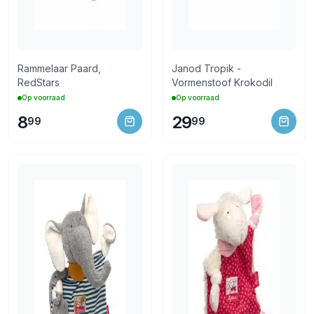
Rammelaar Paard,
Janod Tropik -
RedStars
Vormenstoof Krokodil
Op voorraad
Op voorraad
8
29
99
99