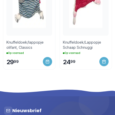
Knuffeldoek/lappopje
Knuffeldoek/Lappopje
olifant, Classics
Schaap Schnuggi
Op voorraad
Op voorraad
29
24
99
99
Nieuwsbrief