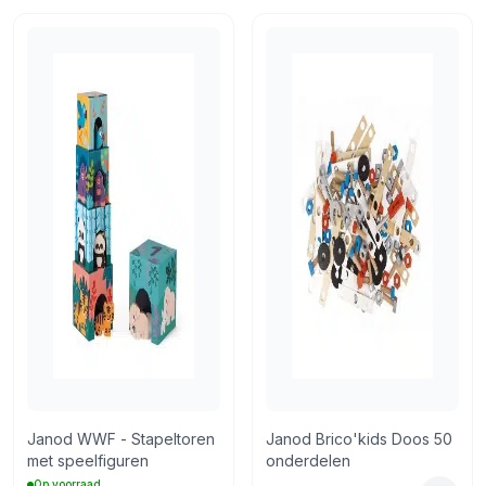
14 dagen bedenktijd
Retourneren via PostNL of in de winkel
Janod WWF - Stapeltoren
Janod Brico'kids Doos 50
met speelfiguren
onderdelen
Op voorraad