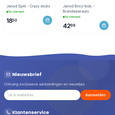
Janod Spel - Crazy sticks
Janod Brico'kids -
Brandweerauto
Op voorraad
Op voorraad
18
50
42
99
Nieuwsbrief
Ontvang exclusieve aanbiedingen en nieuwtjes
Aanmelden
Klantenservice