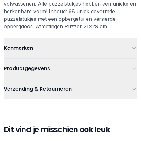
volwassenen. Alle puzzelstukjes hebben een unieke en
herkenbare vorm! Inhoud: 98 uniek gevormde
puzzelstukjes met een opbergetui en versierde
opbergdoos. Afmetingen Puzzel: 21x29 cm.
Kenmerken
Leeftijd
Vanaf 8 jaar
Productgegevens
Kleur
Multi
Artikelnummer
8716096019933
Verzending & Retourneren
Houten speelgoed
,
Houten Spellen en
Verzending
Categorieën
Puzzels
,
Puzzels
,
Spellen en Puzzels
Gratis verzending bij bestellingen vanaf €75
Verzending binnen 1-3 werkdagen
Tags
Engelhart
Gratis afhalen in onze winkel
Dit vind je misschien ook leuk
Retourneren