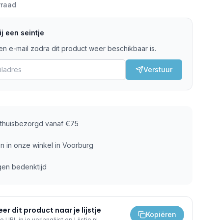
rraad
j een seintje
n e-mail zodra dit product weer beschikbaar is.
Verstuur
s thuisbezorgd vanaf €75
n in onze winkel in Voorburg
gen bedenktijd
er dit product naar je lijstje
Kopiëren
e URL in je verlanglijst op Lijstje.nl