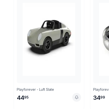
Retourneren via PostNL of in de winkel
Playforever - Luft Slate
Playforeve
44
34
95
99