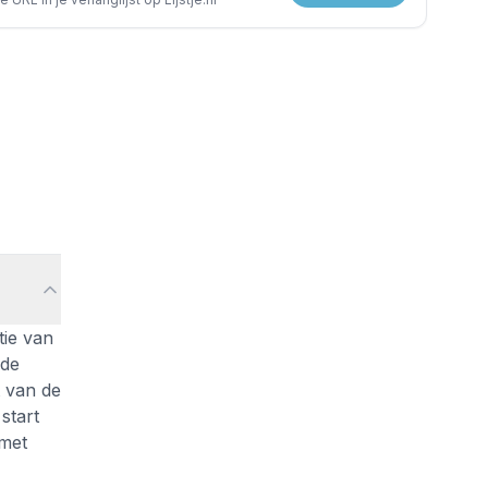
tie van
 de
t van de
start
 met