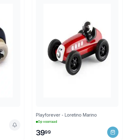
Playforever - Loretino Marino
Op voorraad
39
99