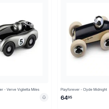
r - Verve Viglietta Miles
Playforever - Clyde Midnight
64
95