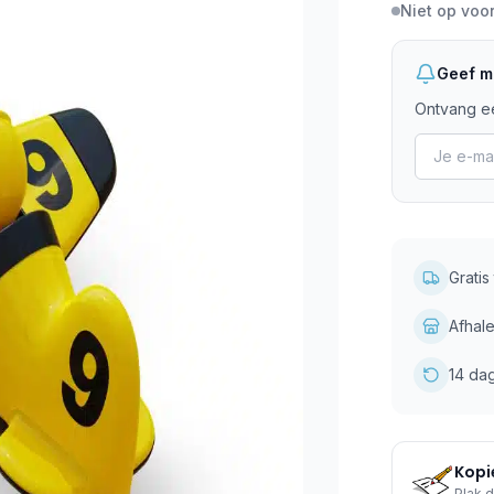
Niet op voo
Geef mi
Ontvang ee
Grati
Afhale
14 da
Kopie
Plak d