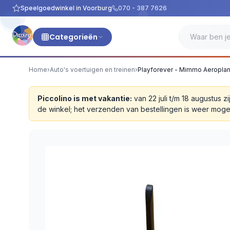
Speelgoedwinkel in Voorburg
070 - 387 7626
Categorieën
Home
›
Auto's voertuigen en treinen
›
Playforever - Mimmo Aeroplan
Piccolino is met vakantie:
van 22 juli t/m 18 augustus
de winkel; het verzenden van bestellingen is weer moge