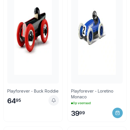
Playforever - Buck Roddie
Playforever - Loretino
Monaco
64
95
Op voorraad
39
99