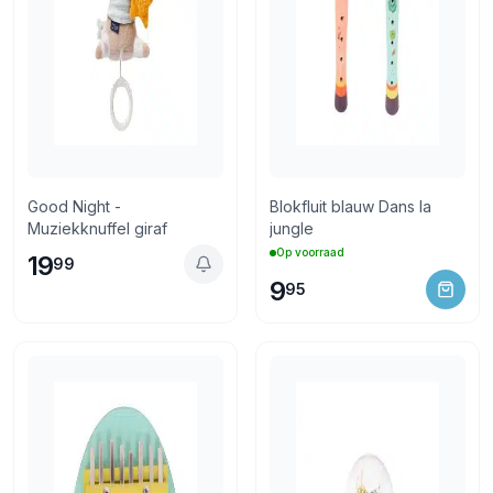
Good Night -
Blokfluit blauw Dans la
Muziekknuffel giraf
jungle
Op voorraad
19
99
9
95