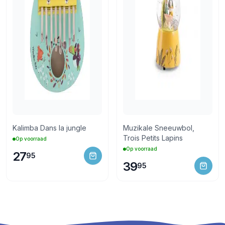
Kalimba Dans la jungle
Muzikale Sneeuwbol,
Trois Petits Lapins
Op voorraad
Op voorraad
27
95
39
95