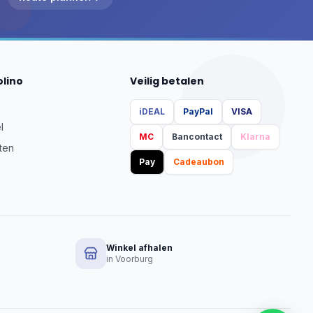
olino
Veilig betalen
iDEAL
PayPal
VISA
l
MC
Bancontact
Klarna
ten
Pay
Cadeaubon
Winkel afhalen
in Voorburg