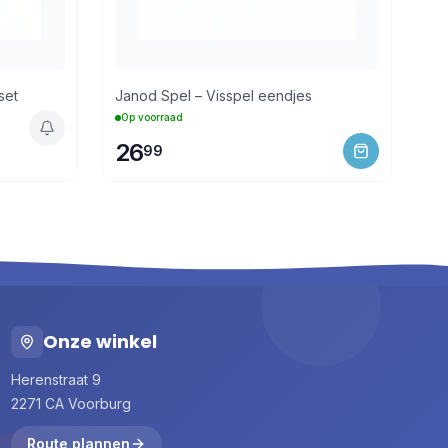
set
Janod Spel – Visspel eendjes
Op voorraad
26
99
Onze winkel
Herenstraat 9
2271 CA Voorburg
Route plannen