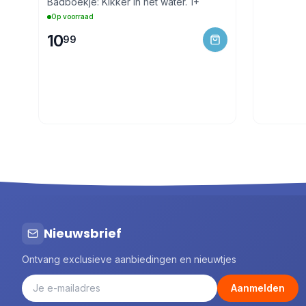
Badboekje: Kikker in het water. 1+
Op voorraad
10
99
Nieuwsbrief
Ontvang exclusieve aanbiedingen en nieuwtjes
Aanmelden