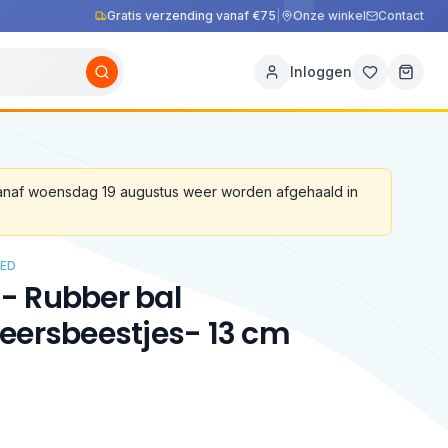
Gratis verzending vanaf €75
|
Onze winkel
Contact
Inloggen
vanaf woensdag 19 augustus weer worden afgehaald in
ED
L - Rubber bal
eersbeestjes- 13 cm