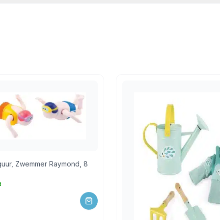
ed
,
Bad en buiten
,
Ballen blokken tuimelaars
,
Buitenspeelgoed
guur, Zwemmer Raymond, 8
d