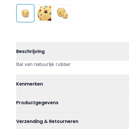
Beschrijving
Bal van natuurlijk rubber
Kenmerken
Leeftijd
Vanaf 0 jaar
Productgegevens
Kleur
Multi
Artikelnummer
84370270231
Verzending & Retourneren
Materiaal
Rubber