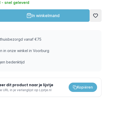
 - snel geleverd
In winkelmand
s thuisbezorgd vanaf €75
n in onze winkel in Voorburg
gen bedenktijd
er dit product naar je lijstje
Kopiëren
e URL in je verlanglijst op Lijstje.nl