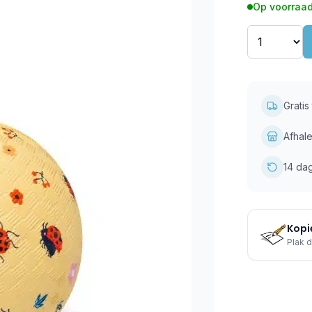
Op voorraad
Grati
Afhale
14 da
Kopie
Plak d