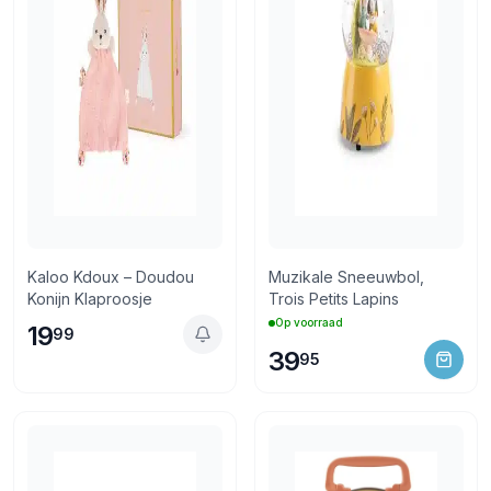
Kaloo Kdoux – Doudou
Muzikale Sneeuwbol,
Konijn Klaproosje
Trois Petits Lapins
Op voorraad
19
99
39
95