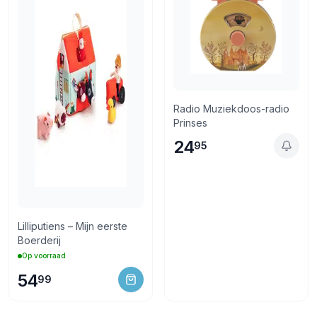
Radio Muziekdoos-radio
Prinses
24
95
Lilliputiens – Mijn eerste
Boerderij
Op voorraad
54
99