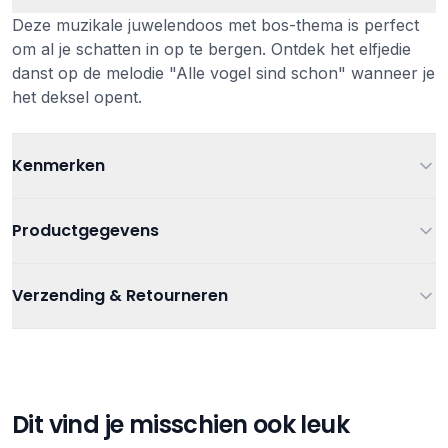
Deze muzikale juwelendoos met bos-thema is perfect
om al je schatten in op te bergen. Ontdek het elfjedie
danst op de melodie "Alle vogel sind schon" wanneer je
het deksel opent.
Kenmerken
Leeftijd
Vanaf 3 jaar
Productgegevens
Kleur
Groen
Artikelnummer
5420023041517
Verzending & Retourneren
Afmetingen
15x10x9 cm.
Kraamcadeau
,
Muziek
,
Muziekdoosjes
,
Verzending
Categorieën
Muziekdoosjes/ nachtlampen
Materiaal
Hout
Gratis verzending bij bestellingen vanaf €75
Verzending binnen 1-3 werkdagen
Tags
Egmont toys
Gratis afhalen in onze winkel
Dit vind je misschien ook leuk