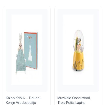
Retourneren
14 dagen bedenktijd
Retourneren via PostNL of in de winkel
Kaloo Kdoux – Doudou
Muzikale Sneeuwbol,
Konijn Vredesduifje
Trois Petits Lapins