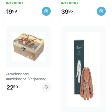
Op voorraad
Op voorraad
19
39
99
95
Juwelendoos -
muziekdoos: Verjaardag
Konijntjes
22
50