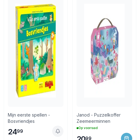
Retourneren via PostNL of in de winkel
Mijn eerste spellen -
Janod - Puzzelkoffer
Bosvriendjes
Zeemeerminnen
Op voorraad
24
99
20
99