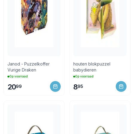
Janod - Puzzelkoffer
houten blokpuzzel
Vurige Draken
babydieren
Op voorraad
Op voorraad
20
8
99
95