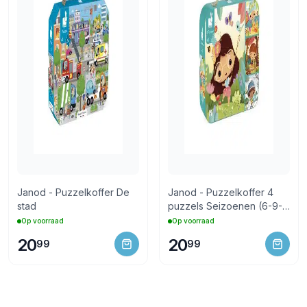
Janod - Puzzelkoffer De
Janod - Puzzelkoffer 4
stad
puzzels Seizoenen (6-9-
12-16 stukken)
Op voorraad
Op voorraad
20
20
99
99