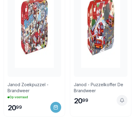
Janod Zoekpuzzel -
Janod - Puzzelkoffer De
Brandweer
Brandweer
Op voorraad
20
99
20
99