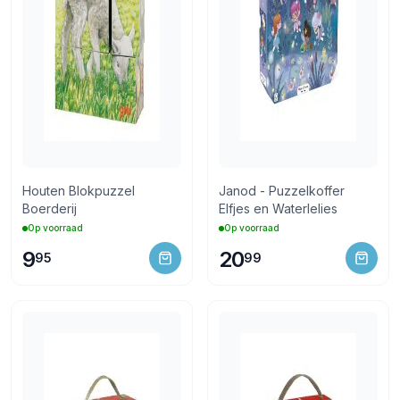
Houten Blokpuzzel
Janod - Puzzelkoffer
Boerderij
Elfjes en Waterlelies
Op voorraad
Op voorraad
9
20
95
99