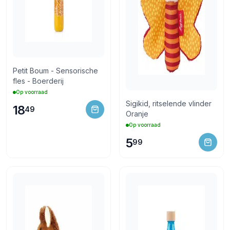
Petit Boum - Sensorische
fles - Boerderij
Op voorraad
Sigikid, ritselende vlinder
18
49
Oranje
Op voorraad
5
99