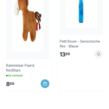
Petit Boum - Sensorische
fles - Blauw
13
99
Rammelaar Paard,
RedStars
Op voorraad
8
99