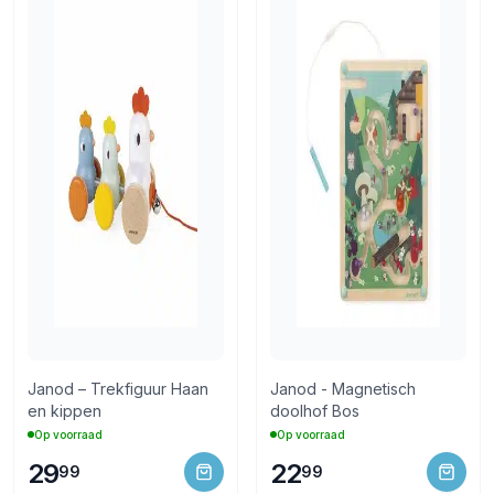
Janod – Trekfiguur Haan
Janod - Magnetisch
en kippen
doolhof Bos
Op voorraad
Op voorraad
29
22
99
99