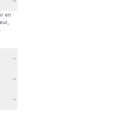
er en
eur,
s