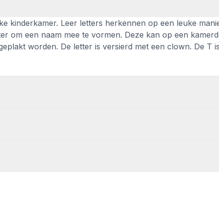
elke kinderkamer. Leer letters herkennen op een leuke mani
 letter om een naam mee te vormen. Deze kan op een kamerd
plakt worden. De letter is versierd met een clown. De T i
564
aamcadeau
,
Lettertreintjes /Letters