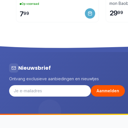
mon Bao
Op voorraad
29
7
99
99
Nieuwsbrief
Ontvang exclusieve aanbiedingen en nieuwtjes
Aanmelden