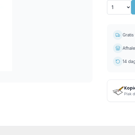
Grati
Afhale
14 da
Kopie
Plak d