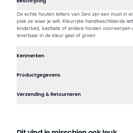
Beschrijving
De echte houten letters van Sevi zijn een must in 
plak ze waar je wilt. Kleurrijke handbeschilderde
kinderbed, kastlade of andere houten voorwerpen ge
leverbaar in de kleur geel of groen
Kenmerken
Kleur
Groen
Productgegevens
Materiaal
Hout
Artikelnummer
8003444817
Verzending & Retourneren
Afmetingen
10 cm
Categorieën
Decoratie
,
Kr
Verzending
Gratis verzending bij bestellingen vanaf €75
Tags
Sevi
Verzending binnen 1-3 werkdagen
Gratis afhalen in onze winkel
Dit vind je misschien ook leuk