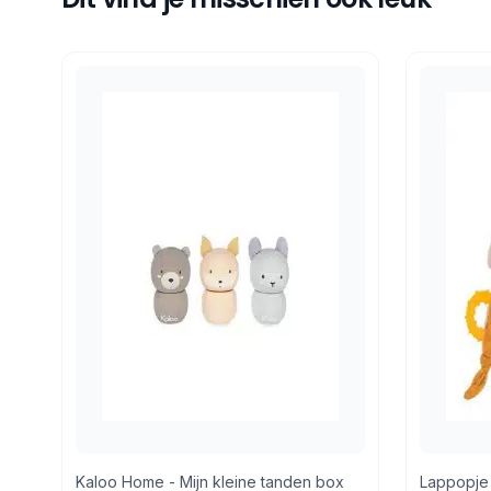
Retourneren
14 dagen bedenktijd
Retourneren via PostNL of in de winkel
Kaloo Home - Mijn kleine tanden box
Lappopje