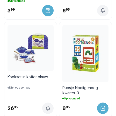
Op voorraad
3
99
6
95
Kookset in koffer blauw
Rupsje Nooitgenoeg
Niet op voorraad
kwartet. 3+
Op voorraad
26
95
8
95