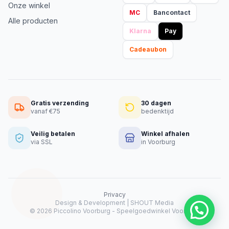
Onze winkel
MC
Bancontact
Alle producten
Klarna
Pay
Cadeaubon
Gratis verzending
30 dagen
vanaf €75
bedenktijd
Veilig betalen
Winkel afhalen
via SSL
in Voorburg
Privacy
Design & Development |
SHOUT Media
© 2026 Piccolino Voorburg - Speelgoedwinkel Voorburg