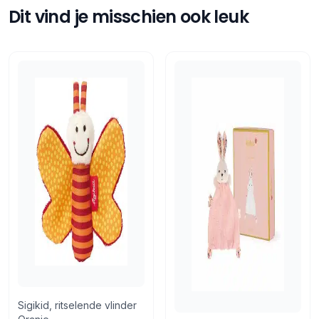
Gratis afhalen in onze winkel
Tags
Speelbelovend
Dit vind je misschien ook leuk
Retourneren
14 dagen bedenktijd
Retourneren via PostNL of in de winkel
Sigikid, ritselende vlinder