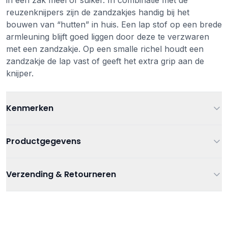
in een zak meel of suiker. In combinatie met de
reuzenknijpers zijn de zandzakjes handig bij het
bouwen van “hutten” in huis. Een lap stof op een brede
armleuning blijft goed liggen door deze te verzwaren
met een zandzakje. Op een smalle richel houdt een
zandzakje de lap vast of geeft het extra grip aan de
knijper.
Kenmerken
Leeftijd
Vanaf 3 jaar
Productgegevens
Kleur
Multi
Artikelnummer
7101125274437
Verzending & Retourneren
Afmetingen
15 x 7,5 cm
Babyspeelgoed
,
Educatief speelgoed
,
Verzending
Categorieën
Sensorisch speelgoed
,
Sensorisch
Gewicht
+/- 250 gram per zandzakje
Gratis verzending bij bestellingen vanaf €75
speelgoed
Verzending binnen 1-3 werkdagen