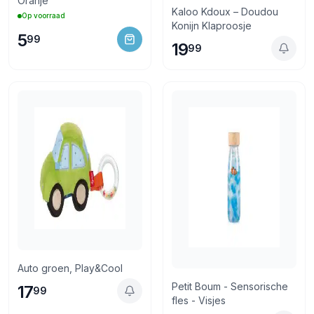
Oranje
Kaloo Kdoux – Doudou
Op voorraad
Konijn Klaproosje
5
99
19
99
Auto groen, Play&Cool
Petit Boum - Sensorische
17
99
fles - Visjes