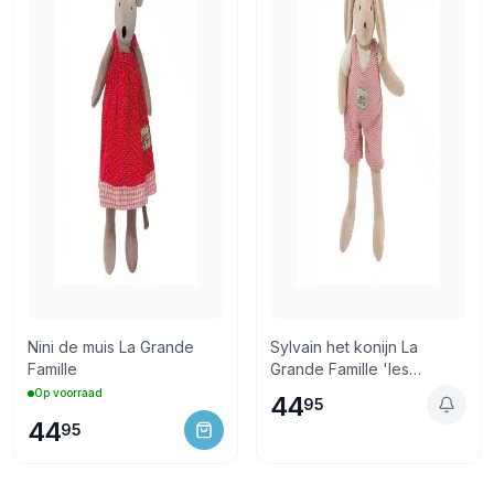
Nini de muis La Grande
Sylvain het konijn La
Famille
Grande Famille 'les
Parents'
Op voorraad
44
95
44
95