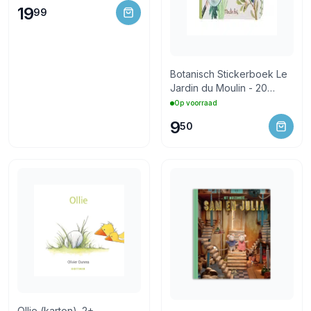
19
99
Botanisch Stickerboek Le
Jardin du Moulin - 20
pages (emb/6)
Op voorraad
9
50
Ollie (karton). 2+