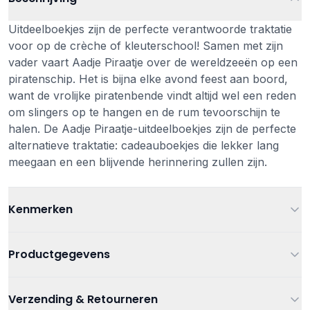
Uitdeelboekjes zijn de perfecte verantwoorde traktatie
voor op de crèche of kleuterschool! Samen met zijn
vader vaart Aadje Piraatje over de wereldzeeën op een
piratenschip. Het is bijna elke avond feest aan boord,
want de vrolijke piratenbende vindt altijd wel een reden
om slingers op te hangen en de rum tevoorschijn te
halen. De Aadje Piraatje-uitdeelboekjes zijn de perfecte
alternatieve traktatie: cadeauboekjes die lekker lang
meegaan en een blijvende herinnering zullen zijn.
Kenmerken
Leeftijd
Vanaf 1 jaar
Productgegevens
Kleur
Multi
Artikelnummer
9789025775735
Verzending & Retourneren
Afmetingen
93 mm x 63 mm x 120 mm