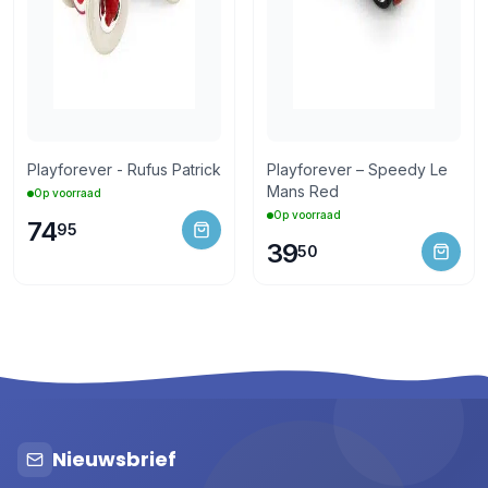
Playforever - Rufus Patrick
Playforever – Speedy Le
Mans Red
Op voorraad
Op voorraad
74
95
39
50
Nieuwsbrief