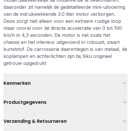
model daadwerkelijk de modelversie te bewonderen:
daaronder zit namelijk de gedetailleerde mini-uitvoering
van de indrukwekkende 3.0 liter motor verborgen.
Deze zorgt niet alleen voor een extreem rustige loop
maar vooral voor de directe acceleratie van 0 tot 100
km/h in 4,3 seconden. De motor is net zoals het
chassis en het interieur uitgevoerd in robuust, zwart
kunststof. De carrosserie daarentegen is van metaal, de
koplampen en achterlichten zijn bij Siku origineel
getrouw opgedrukt
Kenmerken
Leeftijd
Vanaf 3 jaar
Productgegevens
Kleur
Grijs
Artikelnummer
4006874015788
Verzending & Retourneren