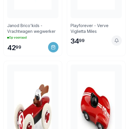
Janod Brico'kids -
Playforever - Verve
Vrachtwagen wegwerker
Viglietta Miles
Op voorraad
34
99
42
99