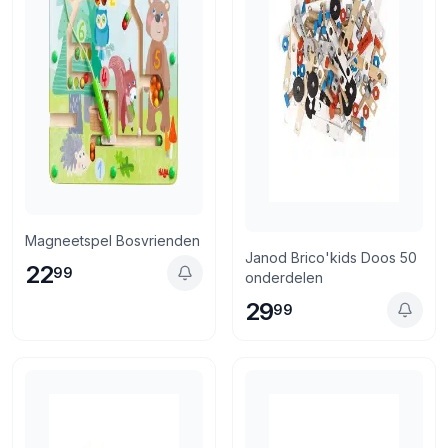
Magneetspel Bosvrienden
Janod Brico'kids Doos 50
22
99
onderdelen
29
99