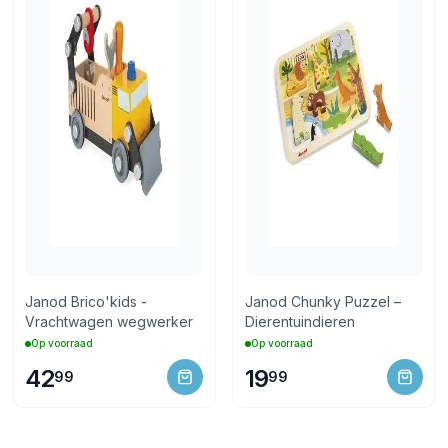
Janod Brico'kids -
Janod Chunky Puzzel –
Vrachtwagen wegwerker
Dierentuindieren
Op voorraad
Op voorraad
42
19
99
99