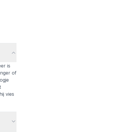
er is
enger of
ogje
t
ij vies