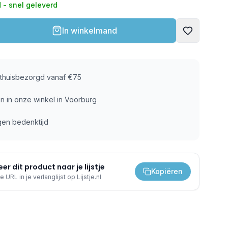
 - snel geleverd
In winkelmand
s thuisbezorgd vanaf €75
n in onze winkel in Voorburg
gen bedenktijd
er dit product naar je lijstje
Kopiëren
e URL in je verlanglijst op Lijstje.nl