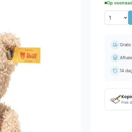
Op voorraad
Grati
Afhale
14 da
Kopie
Plak d