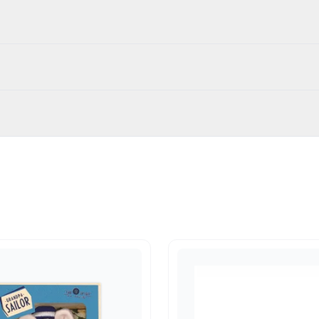
er
69
fels en poppen