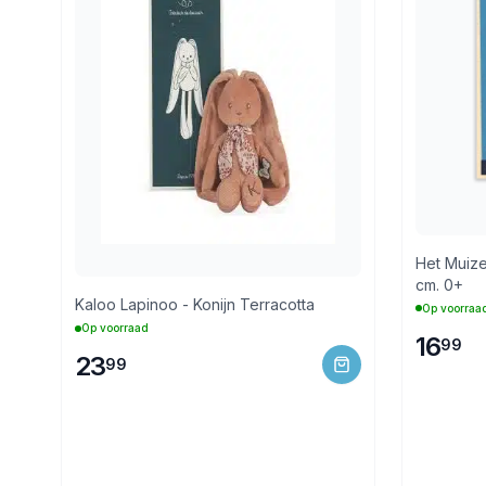
Het Muize
cm. 0+
Kaloo Lapinoo - Konijn Terracotta
Op voorraa
Op voorraad
16
99
23
99