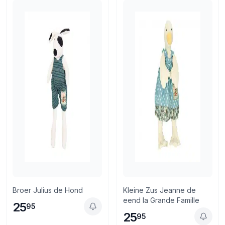
Retourneren via PostNL of in de winkel
Broer Julius de Hond
Kleine Zus Jeanne de
eend la Grande Famille
25
95
25
95