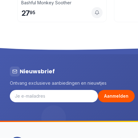
Bashful Monkey Soother
27
95
Nieuwsbrief
Ontvang exclusieve aanbiedingen en nieuwtjes
Aanmelden