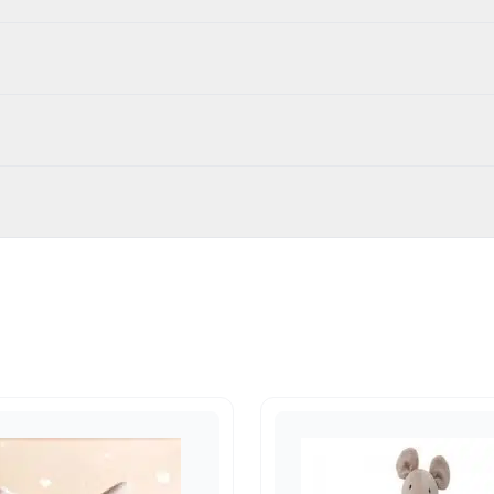
82
fels en poppen