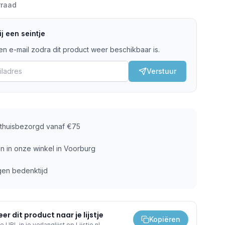
rraad
j een seintje
n e-mail zodra dit product weer beschikbaar is.
Verstuur
s thuisbezorgd vanaf €75
n in onze winkel in Voorburg
gen bedenktijd
er dit product naar je lijstje
Kopiëren
e URL in je verlanglijst op Lijstje.nl