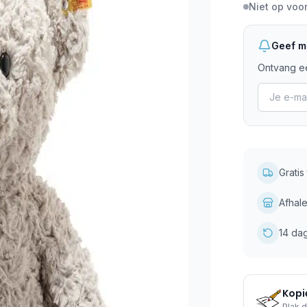
Niet op voo
Geef mi
Ontvang ee
Grati
Afhale
14 da
Kopie
Plak d