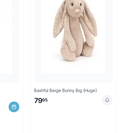
e
Bashful Beige Bunny Big (Huge)
79
95