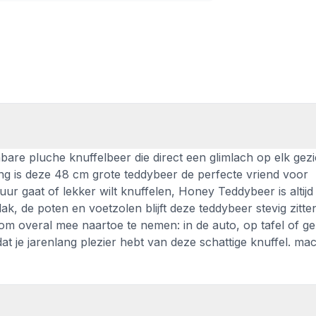
re pluche knuffelbeer die direct een glimlach op elk gezi
aling is deze 48 cm grote teddybeer de perfecte vriend voor
r gaat of lekker wilt knuffelen, Honey Teddybeer is altijd
vlak, de poten en voetzolen blijft deze teddybeer stevig zitt
m overal mee naartoe te nemen: in de auto, op tafel of gez
at je jarenlang plezier hebt van deze schattige knuffel. ma