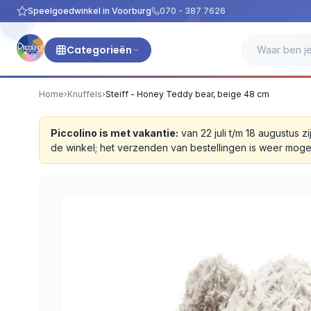
Speelgoedwinkel in Voorburg
070 - 387 7626
Categorieën
Home
›
Knuffels
›
Steiff - Honey Teddy bear, beige 48 cm
Piccolino is met vakantie:
van 22 juli t/m 18 augustus
de winkel; het verzenden van bestellingen is weer moge