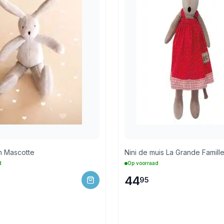
jn Mascotte
Nini de muis La Grande Famill
d
Op voorraad
44
95