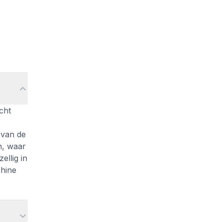
cht
 van de
en, waar
ellig in
chine