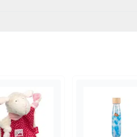
514
ed
,
Speenhouders