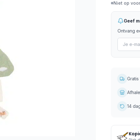
Niet op voo
Geef mi
Ontvang ee
Grati
Afhale
14 da
Kopie
Plak d