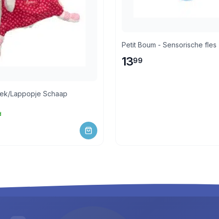
Petit Boum - Sensorische fles 
13
99
oek/Lappopje Schaap
d