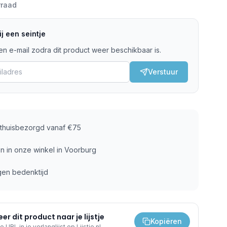
rraad
j een seintje
n e-mail zodra dit product weer beschikbaar is.
Verstuur
s thuisbezorgd vanaf €75
n in onze winkel in Voorburg
gen bedenktijd
er dit product naar je lijstje
Kopiëren
e URL in je verlanglijst op Lijstje.nl