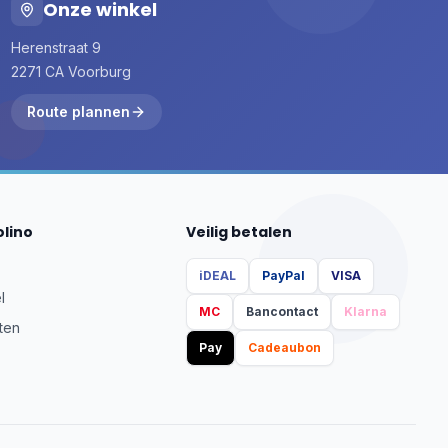
Onze winkel
Herenstraat 9
2271 CA Voorburg
Route plannen
olino
Veilig betalen
iDEAL
PayPal
VISA
l
MC
Bancontact
Klarna
ten
Pay
Cadeaubon