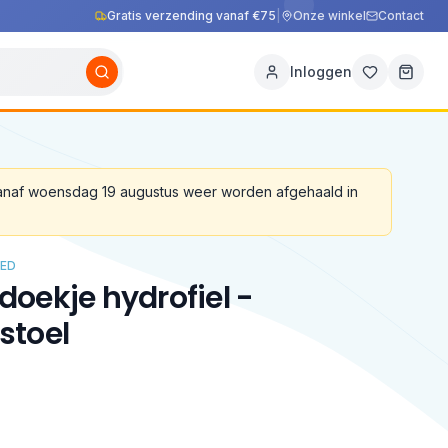
Gratis verzending vanaf €75
|
Onze winkel
Contact
Inloggen
vanaf woensdag 19 augustus weer worden afgehaald in
ED
oekje hydrofiel -
stoel