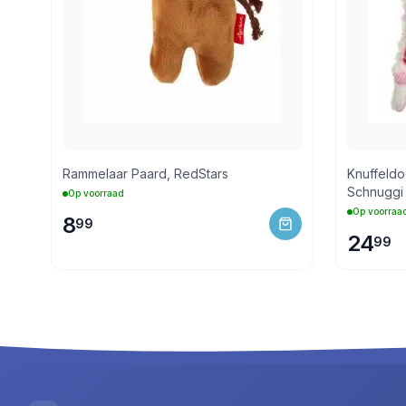
Rammelaar Paard, RedStars
Knuffeld
Schnuggi
Op voorraad
Op voorraa
8
99
24
99