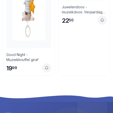
Juwelendoos -
muziekdoos: Verjaardag
Konijntjes
22
50
Good Night -
Muziekknuffel giraf
19
99