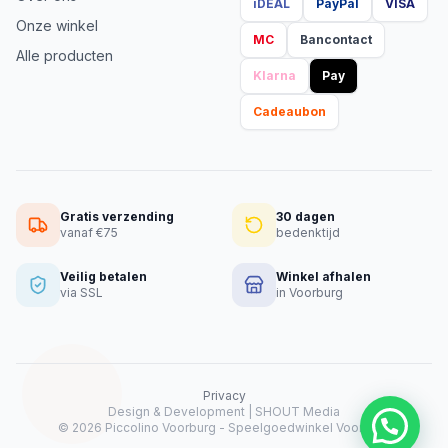
iDEAL
PayPal
VISA
Onze winkel
MC
Bancontact
Alle producten
Klarna
Pay
Cadeaubon
Gratis verzending
30 dagen
vanaf €75
bedenktijd
Veilig betalen
Winkel afhalen
via SSL
in Voorburg
Privacy
Design & Development |
SHOUT Media
Heeft u hulp nodig?
© 2026 Piccolino Voorburg - Speelgoedwinkel Voorburg