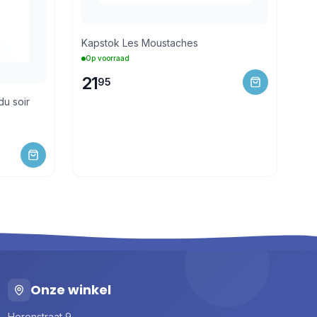
Kapstok Les Moustaches
Op voorraad
21
95
du soir
Onze winkel
Herenstraat 9