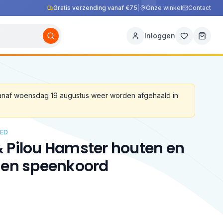
Gratis verzending vanaf €75
|
Onze winkel
Contact
Inloggen
vanaf woensdag 19 augustus weer worden afgehaald in
ED
 Pilou Hamster houten en
nen speenkoord