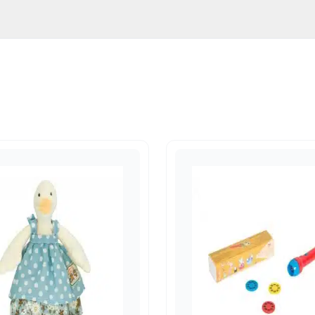
528
nen, nylon, roestvrij staal
ed
,
Speenhouders
 cm x 32,0 cm