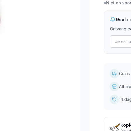
Niet op voo
Geef mi
Ontvang ee
Grati
Afhale
14 da
Kopie
Plak d