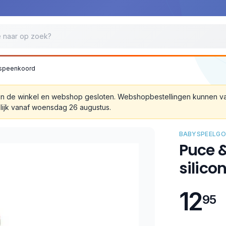
n speenkoord
 zijn de winkel en webshop gesloten. Webshopbestellingen kunnen 
lijk vanaf woensdag 26 augustus.
BABYSPEELGO
Puce &
silico
12
95