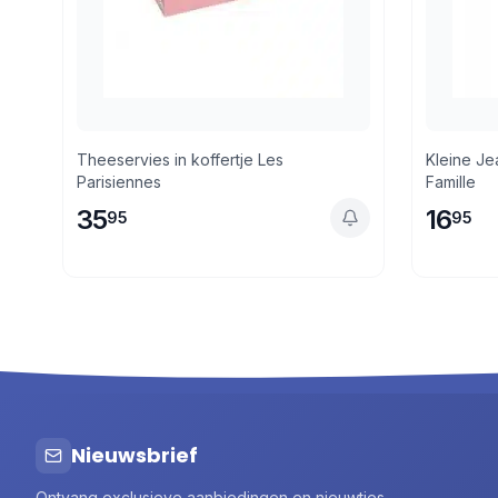
Theeservies in koffertje Les
Kleine J
Parisiennes
Famille
35
16
95
95
Nieuwsbrief
Ontvang exclusieve aanbiedingen en nieuwtjes