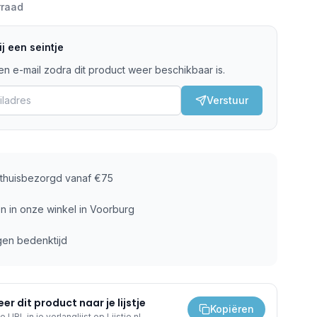
rraad
j een seintje
n e-mail zodra dit product weer beschikbaar is.
Verstuur
s thuisbezorgd vanaf €75
n in onze winkel in Voorburg
gen bedenktijd
er dit product naar je lijstje
Kopiëren
e URL in je verlanglijst op Lijstje.nl