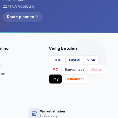
2271 CA Voorburg
Route plannen
olino
Veilig betalen
iDEAL
PayPal
VISA
l
MC
Bancontact
Klarna
ten
Pay
Cadeaubon
Winkel afhalen
in Voorburg