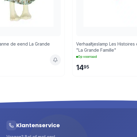
eanne de eend La Grande
Verhaaltjeslamp Les Histoires 
"La Grande Famille"
Op voorraad
14
95
Klantenservice
Vragen? Bel of mail ons!