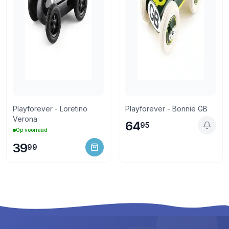
Playforever - Loretino
Playforever - Bonnie GB
Verona
64
95
Op voorraad
39
99