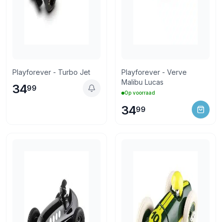
Playforever - Turbo Jet
Playforever - Verve
Malibu Lucas
34
99
Op voorraad
34
99