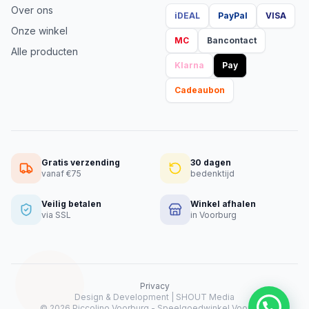
Over ons
iDEAL
PayPal
VISA
Onze winkel
MC
Bancontact
Alle producten
Klarna
Pay
Cadeaubon
Gratis verzending
30 dagen
vanaf €75
bedenktijd
Veilig betalen
Winkel afhalen
via SSL
in Voorburg
Privacy
Design & Development |
SHOUT Media
Heeft u hulp nodig?
© 2026 Piccolino Voorburg - Speelgoedwinkel Voorburg