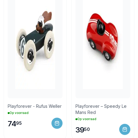
Playforever - Rufus Weller
Playforever – Speedy Le
Mans Red
Op voorraad
Op voorraad
74
95
39
50